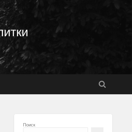
литки
Поиск