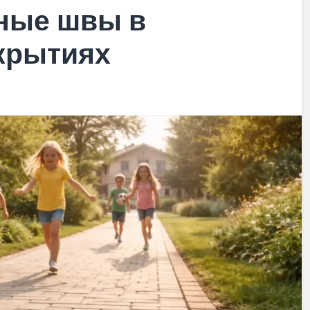
ные швы в
крытиях